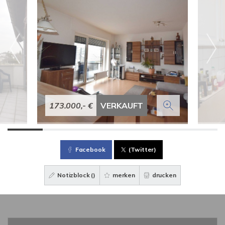
173.000,- €
VERKAUFT
Facebook
(Twitter)
Notizblock (
)
merken
drucken