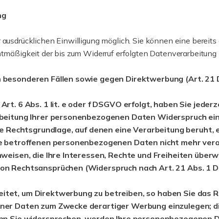
ng
ausdrücklichen Einwilligung möglich. Sie können eine bereits er
htmäßigkeit der bis zum Widerruf erfolgten Datenverarbeitung 
 besonderen Fällen sowie gegen Direktwerbung (Art. 2
. 6 Abs. 1 lit. e oder f DSGVO erfolgt, haben Sie jederze
eitung Ihrer personenbezogenen Daten Widerspruch einzul
ge Rechtsgrundlage, auf denen eine Verarbeitung beruht,
e betroffenen personenbezogenen Daten nicht mehr verar
weisen, die Ihre Interessen, Rechte und Freiheiten überw
on Rechtsansprüchen (Widerspruch nach Art. 21 Abs. 1 
et, um Direktwerbung zu betreiben, so haben Sie das Re
r Daten zum Zwecke derartiger Werbung einzulegen; dies g
enn Sie widersprechen, werden Ihre personenbezogenen 