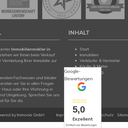
L
INHALT
tenter
Immobilienmakler in
Start
stehen wir Ihnen beim Verkauf
Immobilien
r Vermietung Ihrer Immobilie zur
Verkäufer & Vermieter
Käufer & Mieter
Google-
Finanzierung
sendem Fachwissen und lokaler
Service
Bewertungen
beraten wir Sie in allen Fragen
Über uns
r Haus oder Ihre Wohnung in
mehr
und Umgebung. Sprechen Sie uns
nd für Sie da.
5,0
wered by Immonia GmbH
Impressum
AGB
Datenschutz
Sitem
Exzellent
Echtheit von Bewertungen