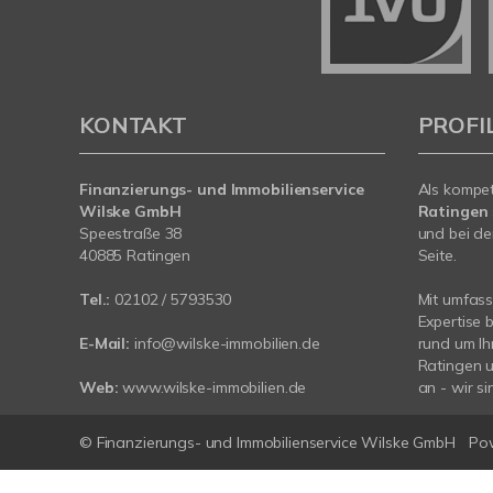
KONTAKT
PROFI
Finanzierungs- und Immobilienservice
Als kompe
Wilske GmbH
Ratingen
Speestraße 38
und bei de
40885 Ratingen
Seite.
Tel.:
02102 / 5793530
Mit umfas
Expertise 
E-Mail:
info@wilske-immobilien.de
rund um Ih
Ratingen 
Web:
www.wilske-immobilien.de
an - wir si
© Finanzierungs- und Immobilienservice Wilske GmbH
Po