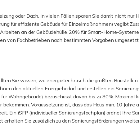
izung oder Dach, in vielen Fällen sparen Sie damit nicht nu
rung für effiziente Gebäude für Einzelmaßnahmen) vegibt Zus
Arbeiten an der Gebäudehülle, 20% für Smart-Home-Systeme 
men von Fachbetrieben nach bestimmten Vorgaben umgesetzt we
llten Sie wissen, wo energietechnisch die größten Baustellen
hnen den aktuellen Energiebedarf und erstellen ein Sanierun
g für Wohngebäude) bezuschusst davon bis zu 80%. Maximal k
r bekommen. Voraussetzung ist, dass das Haus min. 10 Jahre 
it: Ein iSFP (individueller Sanierungsfachplan) ordnet Ihre S
zt erhalten Sie zusätzlich zu den Sanierungsförderungen weit