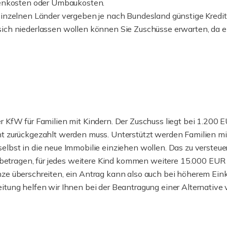
ebenkosten oder Umbaukosten.
 einzelnen Länder vergeben je nach Bundesland günstige Kredit
sich niederlassen wollen können Sie Zuschüsse erwarten, da ei
r KfW für Familien mit Kindern. Der Zuschuss liegt bei 1.200 E
ht zurückgezahlt werden muss. Unterstützt werden Familien m
selbst in die neue Immobilie einziehen wollen. Das zu verst
tragen, für jedes weitere Kind kommen weitere 15.000 EUR hi
enze überschreiten, ein Antrag kann also auch bei höherem E
itung helfen wir Ihnen bei der Beantragung einer Alternative