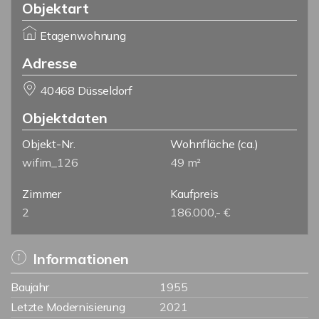
Objektart
Etagenwohnung
Adresse
40468 Düsseldorf
Objektdaten
Objekt-Nr.
Wohnfläche
(ca.)
wifim_126
49 m²
Zimmer
Kaufpreis
2
186.000,- €
Informationen
Baujahr
1955
Letzte Modernisierung
2021