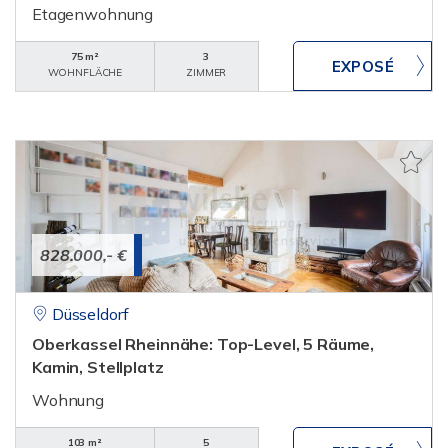
Etagenwohnung
75 m²
3
WOHNFLÄCHE
ZIMMER
828.000,- €
Düsseldorf
Oberkassel Rheinnähe: Top-Level, 5 Räume,
Kamin, Stellplatz
Wohnung
103 m²
5