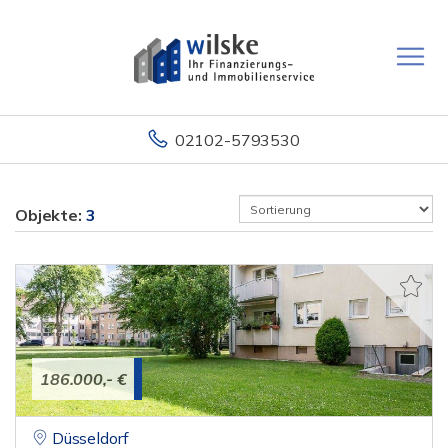
02102-5793530
Objekte:
3
186.000,- €
Düsseldorf