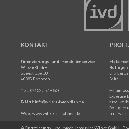
KONTAKT
PROFI
Finanzierungs- und Immobilienservice
Als kompe
Wilske GmbH
Ratingen
Speestraße 38
und bei de
40885 Ratingen
Seite.
Tel.:
02102 / 5793530
Mit umfas
Expertise 
E-Mail:
info@wilske-immobilien.de
rund um Ih
Ratingen 
Web:
www.wilske-immobilien.de
an - wir si
© Finanzierungs- und Immobilienservice Wilske GmbH
Po