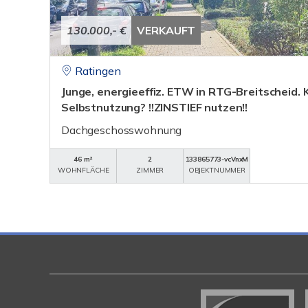
130.000,- €
VERKAUFT
Ratingen
Junge, energieeffiz. ETW in RTG-Breitscheid. 
Selbstnutzung? !!ZINSTIEF nutzen!!
Dachgeschosswohnung
46 m²
2
133865773-vcVnxM
WOHNFLÄCHE
ZIMMER
OBJEKTNUMMER