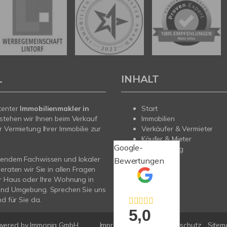
L
INHALT
tenter
Immobilienmakler in
Start
stehen wir Ihnen beim Verkauf
Immobilien
r Vermietung Ihrer Immobilie zur
Verkäufer & Vermieter
Käufer & Mieter
Google-
Finanzierung
sendem Fachwissen und lokaler
Service
Bewertungen
beraten wir Sie in allen Fragen
Über uns
r Haus oder Ihre Wohnung in
mehr
und Umgebung. Sprechen Sie uns
nd für Sie da.
5,0
wered by Immonia GmbH
Impressum
AGB
Datenschutz
Sitem