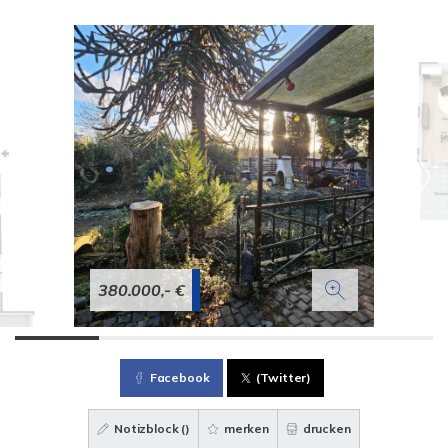
380.000,- €
Facebook
(Twitter)
Notizblock (
)
merken
drucken