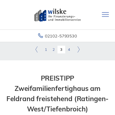
02102-5793530
1
2
3
4
PREISTIPP
Zweifamilienfertighaus am
Feldrand freistehend (Ratingen-
West/Tiefenbroich)