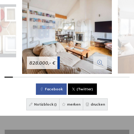
828.000,- €
Facebook
(Twitter)
Notizblock (
)
merken
drucken