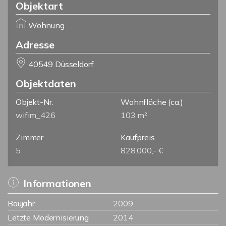
Objektart
Wohnung
Adresse
40549 Düsseldorf
Objektdaten
Objekt-Nr.
Wohnfläche
(ca.)
wifim_426
103 m²
Zimmer
Kaufpreis
5
828.000,- €
Informationen
Baujahr
2009
Letzte Modernisierung
2014