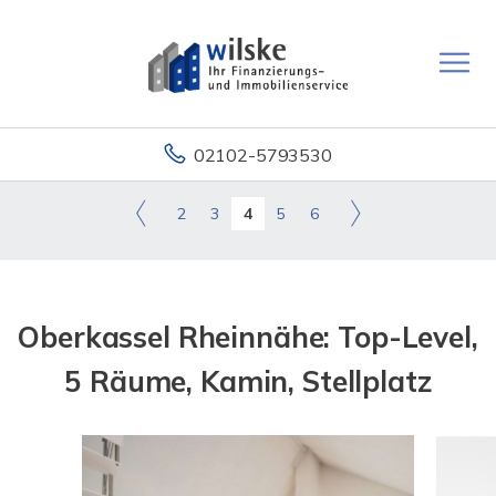
02102-5793530
2
3
4
5
6
Oberkassel Rheinnähe: Top-Level,
5 Räume, Kamin, Stellplatz