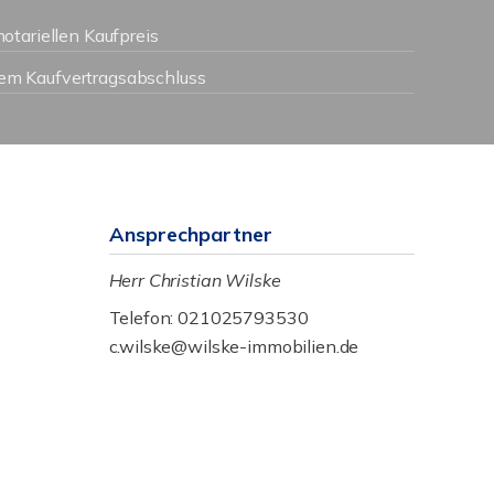
otariellen Kaufpreis
llem Kaufvertragsabschluss
Ansprechpartner
Herr Christian Wilske
Telefon: 021025793530
c.wilske@wilske-immobilien.de