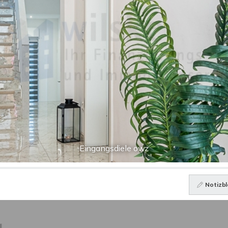
Eingangsdiele owz
Notizbl