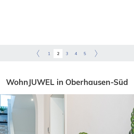
1
2
3
4
5
WohnJUWEL in Oberhausen-Süd