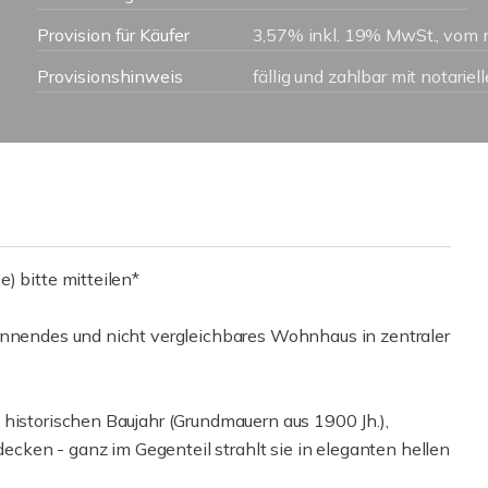
Provision für Käufer
3,57% inkl. 19% MwSt., vom n
Provisionshinweis
fällig und zahlbar mit notarie
) bitte mitteilen*
annendes und nicht vergleichbares Wohnhaus in zentraler
 historischen Baujahr (Grundmauern aus 1900 Jh.),
ken - ganz im Gegenteil strahlt sie in eleganten hellen