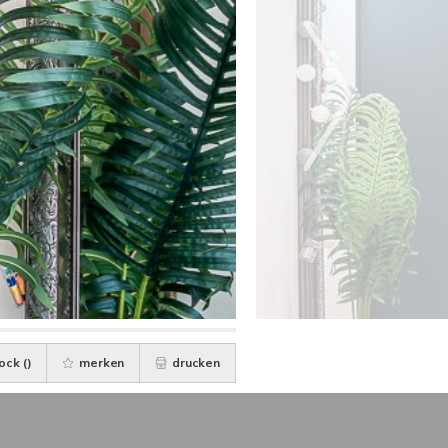
ock (
)
merken
drucken