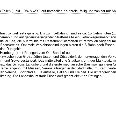
 Teilen (, inkl. 19% MwSt.) auf notariellen Kaufpreis, fällig und zahlbar mit A
rastrukturell sehr günstig: Bis zum S-Bahnhof sind es ca. 15 Gehminuten (1,
chemarkt und auf gegenüberliegender Straßenseite ein Getränkegroßmarkt sow
lauer See, die Auermühle mit Restaurant/Biergarten im reizvollen Angertal m
chen Sportvereins. Optimale Verkehrsanbindungen bieten die S-Bahn nach Esse
 das Ruhrgebiet.
, Homberg,..) mit Ratingen vom Ost-Bahnhof aus.
Lage zwischen den Großstädten Essen und Düsseldorf, der hervorragenden Ver
ohn- und Gewerbestandort. Das mittelalterliche Stadtzentrum, der Marktplatz 
nnep, das Schloss Landsberg und die erste mechanische Baumwollspinnerei C
reizeitangebot mit Museen, Veranstaltungen in der Stadthalle, im Stadttheater
ten Vereine, Sportplätze, Eislaufhalle, Hallen- und Freibad. Die umfangreiche
lkerung. Die Landeshauptstadt Düsseldorf grenzt direkt an Ratingen