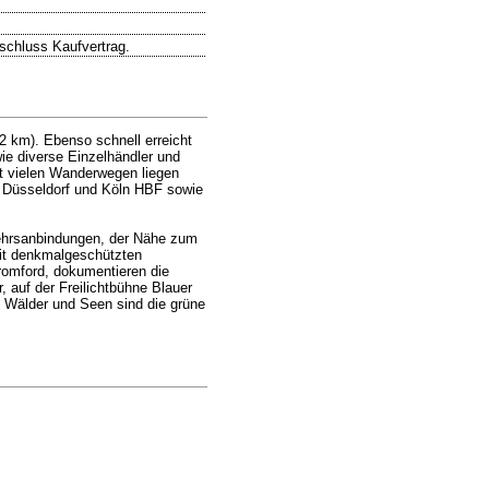
bschluss Kaufvertrag.
2 km). Ebenso schnell erreicht
ie diverse Einzelhändler und
it vielen Wanderwegen liegen
n, Düsseldorf und Köln HBF sowie
kehrsanbindungen, der Nähe zum
mit denkmalgeschützten
romford, dokumentieren die
, auf der Freilichtbühne Blauer
n Wälder und Seen sind die grüne