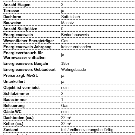
Anzahl Etagen
3
Terrasse
ja
Dachform
Satteldach
Bauweise
Massiv
Anzahl Stellplätze
0
Energieausweis
Bedarfsausweis
Wesentlicher Energieträger
Gas
Energieausweis Jahrgang
keiner vorhanden
Energieverbrauch für
ja
Warmwasser enthalten
Energieausweis Baujahr
1957
Energieausweis Gebäudeart
Wohngebäude
Preise zzgl. MwSt.
ja
Unterkellert
ja
Objekt ist vermietet
nein
Schlafzimmer
2
Badezimmer
1
Befeuerung
Gas
Gäste-WC
nein
Dachboden (ca.)
22 m²
Keller (ca.)
32 m²
Zustand
teil / vollrenovierungsbedürftig