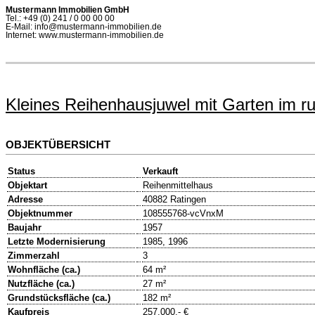
Mustermann Immobilien GmbH
Tel.: +49 (0) 241 / 0 00 00 00
E-Mail: info@mustermann-immobilien.de
Internet: www.mustermann-immobilien.de
Kleines Reihenhausjuwel mit Garten im r
OBJEKTÜBERSICHT
Status
Verkauft
Objektart
Reihenmittelhaus
Adresse
40882 Ratingen
Objektnummer
108555768-vcVnxM
Baujahr
1957
Letzte Modernisierung
1985, 1996
Zimmerzahl
3
Wohnfläche (ca.)
64 m²
Nutzfläche (ca.)
27 m²
Grundstücksfläche (ca.)
182 m²
Kaufpreis
257.000,- €