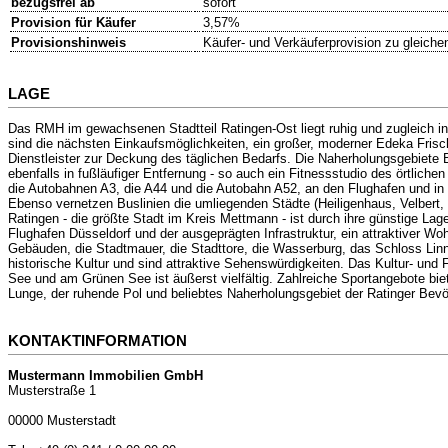
bezugsfrei ab
sofort
Provision für Käufer
3,57%
Provisionshinweis
Käufer- und Verkäuferprovision zu gleichen
LAGE
Das RMH im gewachsenen Stadtteil Ratingen-Ost liegt ruhig und zugleich inf
sind die nächsten Einkaufsmöglichkeiten, ein großer, moderner Edeka Fris
Dienstleister zur Deckung des täglichen Bedarfs. Die Naherholungsgebiete B
ebenfalls in fußläufiger Entfernung - so auch ein Fitnessstudio des örtli
die Autobahnen A3, die A44 und die Autobahn A52, an den Flughafen und in
Ebenso vernetzen Buslinien die umliegenden Städte (Heiligenhaus, Velbert
Ratingen - die größte Stadt im Kreis Mettmann - ist durch ihre günstige 
Flughafen Düsseldorf und der ausgeprägten Infrastruktur, ein attraktiver W
Gebäuden, die Stadtmauer, die Stadttore, die Wasserburg, das Schloss Li
historische Kultur und sind attraktive Sehenswürdigkeiten. Das Kultur- und F
See und am Grünen See ist äußerst vielfältig. Zahlreiche Sportangebote bie
Lunge, der ruhende Pol und beliebtes Naherholungsgebiet der Ratinger Bevö
KONTAKTINFORMATION
Mustermann Immobilien GmbH
Musterstraße 1
00000 Musterstadt